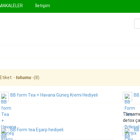
MAKALELER
İletişim
Etiket: -
tohumu
-(8)
BB form Tea + Havana Güneş Kremi Hediyeli
BB 
Tamamen 
detox ça
BB Form tea Eşarp hediyeli
BB 