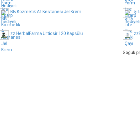
BB Kozmetik At Kestanesi Jel Krem
Şif
zz HerbalFarma Urticsir 120 Kapsülü
zz
Soğuk p