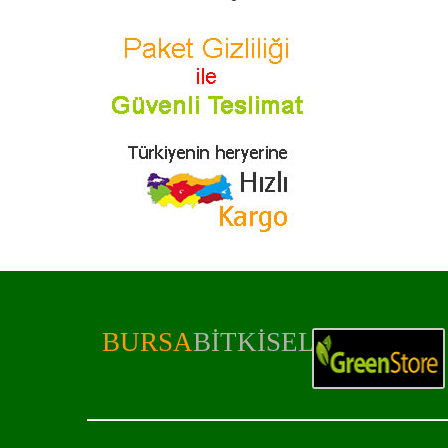
BURSA
BITKISEL