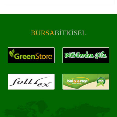
BURSA
BITKISEL