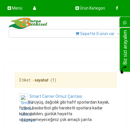
Menü
Ürün Kategori
Sepette 0 ürün var
Etiket: -
seyahat
-(1)
Smart Carrier Omuz Çantası
Yürüyüş, dağcılık gibi hafif sporlardan kayak,
futbol, basketbol gibi hareketli sporlara kadar
kullanılabilen, günlük hayatta
vazgeçemeyeceğiniz çok amaçlı çanta