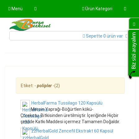
Menü
Ürün Kategori
Sepette 0 ürün var
Etiket: -
polipler
-(2)
HerbalFarma Tussilago 120 Kapsülü
Mersin Yaprağı-Böğürtlen kökü-
Çörekotu Bitkisinden üretilmiştir. İçeriğinde Hiçbir
şekilde Katkı Maddesi içermez Tamamen Doğaldır.
zzHerbalGold Zencefil Ekstrakt 60 Kapsül