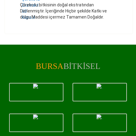
Çörekotu bitkisinin doğal ekstratından
Derlenmiştir. İçeriğinde Hiçbir şekilde Katkı ve
dolgu Maddesi içermez Tamamen Doğaldır.
BURSA
BITKISEL